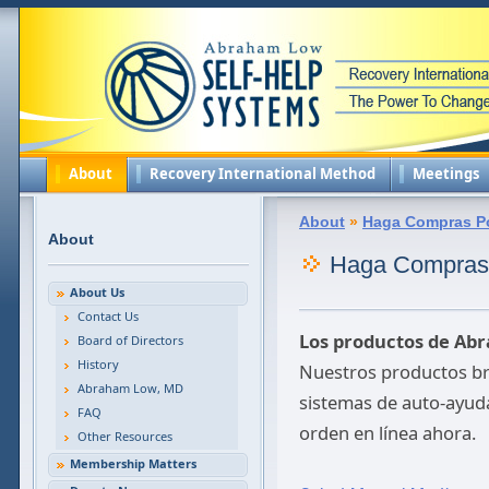
About
Recovery International Method
Meetings
About
»
Haga Compras Por
About
Haga Compras P
About Us
Contact Us
Los productos de Ab
Board of Directors
History
Nuestros productos bri
Abraham Low, MD
sistemas de auto-ayud
FAQ
orden en línea ahora.
Other Resources
Membership Matters