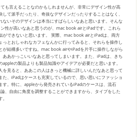
関しても言えることなのかもしれませんが、非常にデザイン性が高
決して派手だったり、奇抜なデザインだったりすることはなく、
れないそのデザインは本当にすばらしいなあと思います。そんな
性が高いなあと思うのが、mac book airとiPadです。これら
きないと思います。 実際、mac book airとiPadは、両方
ょっとおしゃれなカフェなんかに行ってみると、それらを操作し
構多いですね。mac book airやiPadを片手に操作しながら
ああかっこいいなあと思ってしまいます。また、iPadは、きち
appleの製品よりも製品知識やアイデアが必要だと思います。
る人を見ると、ああこの人はきっと機械に詳しいんだなあと思って
た、iPadはケースも充実しているので、思い思いにファッショ
す。特に、appleから発売されているiPadのケースは、流石
は勿論、自由に角度を調整することができますから、タイプをした
す。