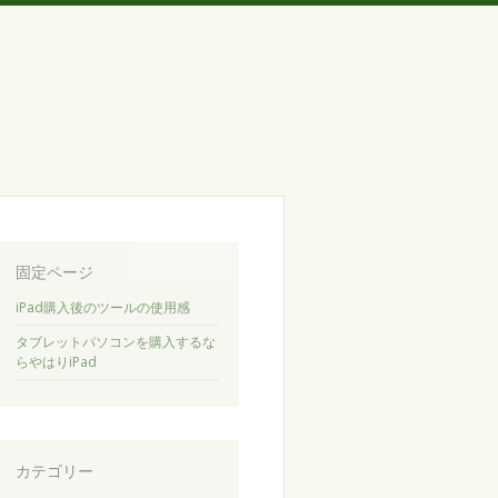
固定ページ
iPad購入後のツールの使用感
タブレットパソコンを購入するな
らやはりiPad
カテゴリー