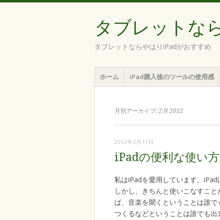
タブレットなら
タブレットならやはりiPadがおすすめ
メニュー
コンテンツへ移動
ホーム
iPad購入後のツールの使用感
月別アーカイブ:
2月 2012
2012年2月11日
iPadの便利な使い
私はiPadを愛用しています。i
しかし、きちんと使いこなすことが
ば、音楽を聞くということは誰で
つくるなどということは誰でも出来