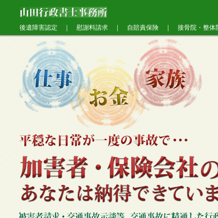
後遺障害認定 ｜ 慰謝料請求 ｜ 自賠責保険 ｜ 接骨院・整体